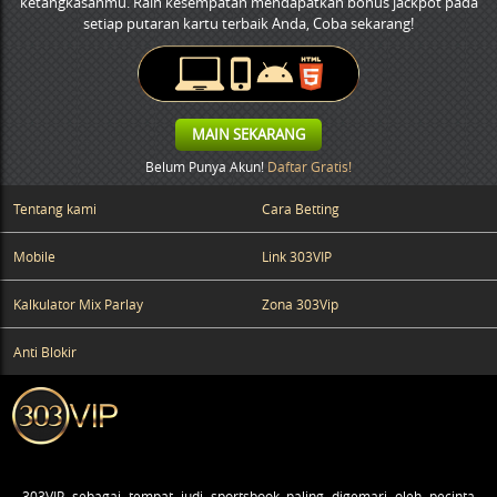
ketangkasanmu. Raih kesempatan mendapatkan bonus jackpot pada
setiap putaran kartu terbaik Anda, Coba sekarang!
MAIN SEKARANG
Belum Punya Akun!
Daftar Gratis!
Tentang kami
Cara Betting
Mobile
Link 303VIP
Kalkulator Mix Parlay
Zona 303Vip
Anti Blokir
303VIP
sebagai tempat judi sportsbook paling digemari oleh pecinta