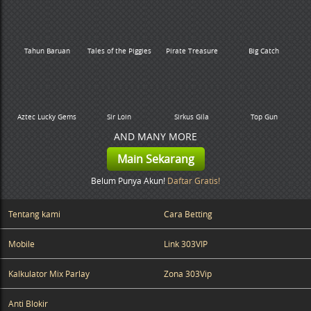
Tahun Baruan
Tales of the Piggies
Pirate Treasure
Big Catch
Aztec Lucky Gems
Sir Loin
Sirkus Gila
Top Gun
AND MANY MORE
Main Sekarang
Belum Punya Akun!
Daftar Gratis!
Tentang kami
Cara Betting
Mobile
Link 303VIP
Kalkulator Mix Parlay
Zona 303Vip
Anti Blokir