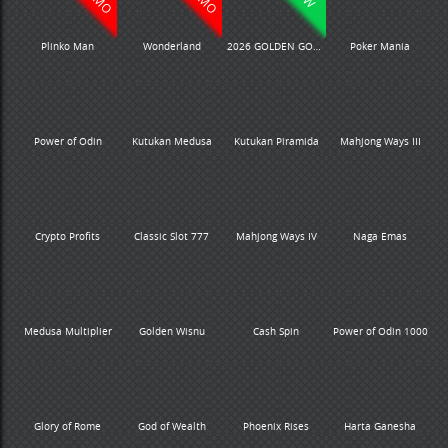
Plinko Man
Wonderland
2026 GOLDEN GOAL RUSH
Poker Mania
Power of Odin
Kutukan Medusa
Kutukan Piramida
Mahjong Ways III
Crypto Profits
Classic Slot 777
Mahjong Ways IV
Naga Emas
Medusa Multiplier
Golden Wisnu
Cash Spin
Power of Odin 1000
Glory of Rome
God of Wealth
Phoenix Rises
Harta Ganesha