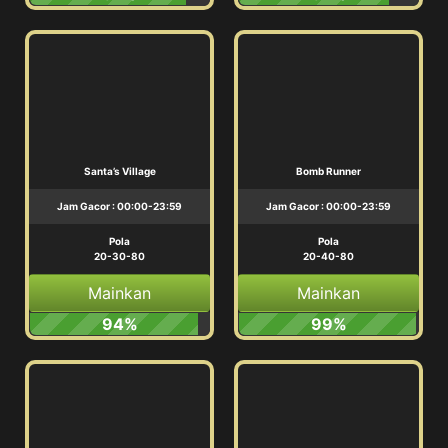
Santa’s Village
Bomb Runner
Jam Gacor : 00:00-23:59
Jam Gacor : 00:00-23:59
Pola
Pola
20-30-80
20-40-80
Mainkan
Mainkan
94%
99%