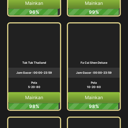
Mainkan
Mainkan
96%
99%
Tuk Tuk Thailand
Fa Cai Shen Deluxe
Jam Gacor : 00:00-23:59
Jam Gacor : 00:00-23:59
Pola
Pola
5-20-80
10-20-60
Mainkan
Mainkan
98%
98%