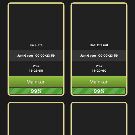
Koi Gate
Hot Hot Fruit
Jam Gacor : 00:00-23:59
Jam Gacor : 00:00-23:59
Pola
Pola
15-25-60
15-20-60
Mainkan
Mainkan
99%
99%