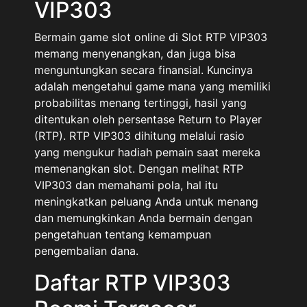
VIP303
Bermain game slot online di Slot RTP VIP303
memang menyenangkan, dan juga bisa
menguntungkan secara finansial. Kuncinya
adalah mengetahui game mana yang memiliki
probabilitas menang tertinggi, hasil yang
ditentukan oleh persentase Return to Player
(RTP). RTP VIP303 dihitung melalui rasio
yang mengukur hadiah pemain saat mereka
memenangkan slot. Dengan melihat RTP
VIP303 dan memahami pola, hal itu
meningkatkan peluang Anda untuk menang
dan memungkinkan Anda bermain dengan
pengetahuan tentang kemampuan
pengembalian dana.
Daftar RTP VIP303