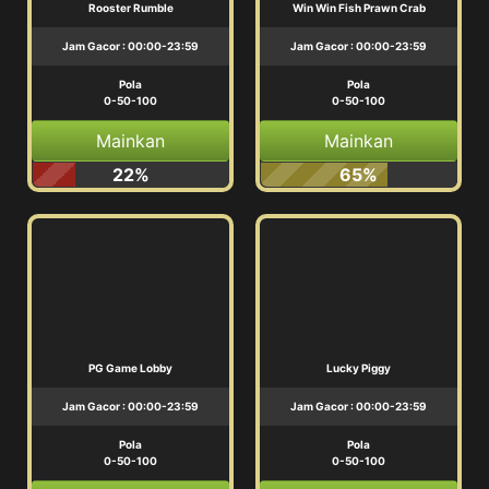
Rooster Rumble
Win Win Fish Prawn Crab
Jam Gacor : 00:00-23:59
Jam Gacor : 00:00-23:59
Pola
Pola
0-50-100
0-50-100
Mainkan
Mainkan
22%
65%
PG Game Lobby
Lucky Piggy
Jam Gacor : 00:00-23:59
Jam Gacor : 00:00-23:59
Pola
Pola
0-50-100
0-50-100