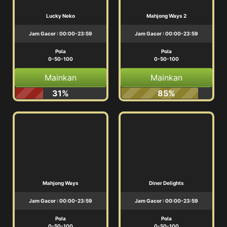
Lucky Neko
Mahjong Ways 2
Jam Gacor : 00:00-23:59
Jam Gacor : 00:00-23:59
Pola
Pola
0-50-100
0-50-100
Mainkan
Mainkan
31%
85%
Mahjong Ways
Diner Delights
Jam Gacor : 00:00-23:59
Jam Gacor : 00:00-23:59
Pola
Pola
0-50-100
0-50-100