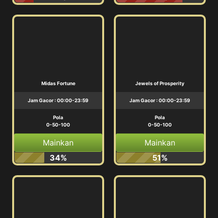
Midas Fortune
Jewels of Prosperity
Jam Gacor : 00:00-23:59
Jam Gacor : 00:00-23:59
Pola
Pola
0-50-100
0-50-100
Mainkan
Mainkan
34%
51%