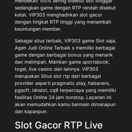
mendekati 100% sering disebut slot longgar
sedangkan game dengan RTP rendah disebut
ketat. VIP303 menghadirkan slot gacor
dengan tingkat RTP tinggi yang menambah
keuntungan member.
Sebagai situs terbaik, VIP303 game Slot saja,
Agen Judi Online Terbaik s memiliki berbagai
game dengan berbagai bonus yang menarik
dan melimpah. Mainkan game sportsbook,
togel, live casino dan lainnya. VIP303
merupakan Situs slot rtp dari berbagai
provider seperti pragmatic play, habanero,
pgsoft, idnslot, cq9 terpercaya yang memiliki
fasilitas Online 24 jam nonstop, Layanan ini
akan memudahkan kamu bermain dimanapun
dan kapanpun.
Slot Gacor RTP Live