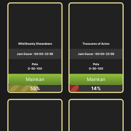
Wild Bounty Showdown
Treasures of Aztec
Jam Gacor : 00:00-23:59
Jam Gacor : 00:00-23:59
Pola
Pola
0-50-100
0-50-100
Mainkan
Mainkan
55%
14%