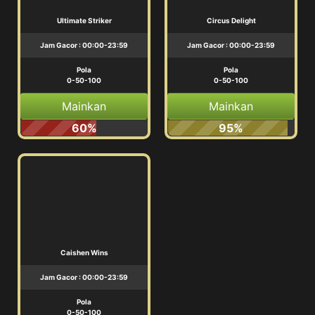
Ultimate Striker
Circus Delight
Jam Gacor : 00:00-23:59
Jam Gacor : 00:00-23:59
Pola
Pola
0-50-100
0-50-100
Mainkan
Mainkan
60%
95%
Caishen Wins
Jam Gacor : 00:00-23:59
Pola
0-50-100